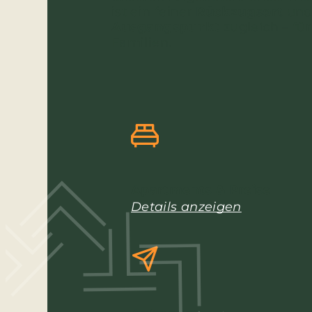
ist ein feiner
Rückzugsort
und 
Ausgangspunkt
zugleich – für
Familien.
Apartments & Preise
Details anzeigen