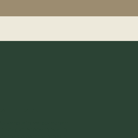
tes Angebot
olkenstein versprechen
en steckt. Stöbern Sie in
odernes Apartmenthaus