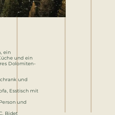
, ein
Küche und ein
res Dolomiten-
Schrank und
a, Esstisch mit
 Person und
, Bidet