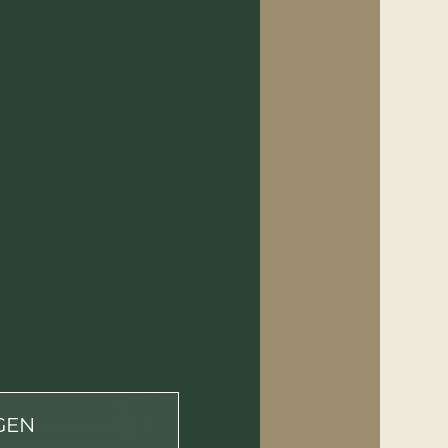
rtment
rsonen
nd Erleben im
 Ihre
fängt Sie im
...
GEN