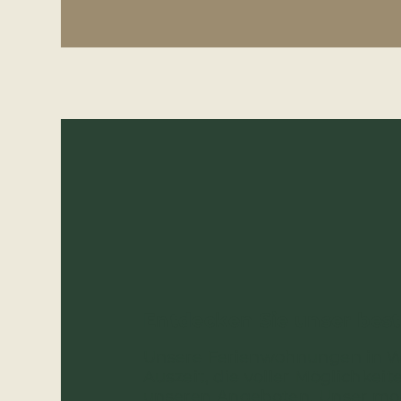
Entdecken Sie unser bes
Unsere Ferienwohnungen in W
Auszeit, die voller Möglichkeit
unseren Angeboten. Unser m