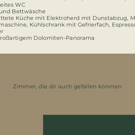
weites WC
und Bettwäsche
attete Küche mit Elektroherd mit Dunstabzug, M
maschine, Kühlschrank mit Gefrierfach, Espres
er
großartigem Dolomiten-Panorama
Zimmer, die dir auch gefallen könnten