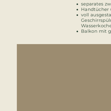
separates z
Handtücher 
voll ausgest
Geschirrspül
Wasserkoch
Balkon mit 