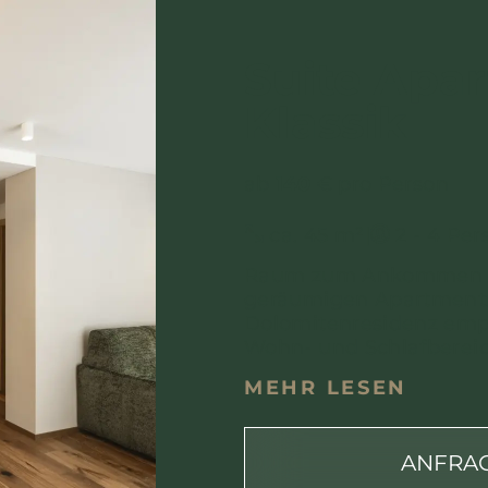
Suite Apa
Klassik
ab
140
€ pro Person
ca. 45 m²
|
2 - 4 Pe
Raum zum Ankommen u
geräumigen Apartment:
Dolomitenresidenz emp
Wohn- und Schlafbereich
MEHR LESEN
ANFRA