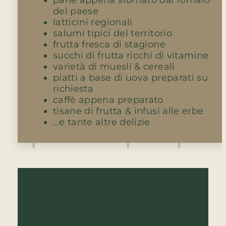
pane appena sfornato dal fornaio
del paese
latticini regionali
salumi tipici del territorio
frutta fresca di stagione
succhi di frutta ricchi di vitamine
varietà di muesli & cereali
piatti a base di uova preparati su
richiesta
caffè appena preparato
tisane di frutta & infusi alle erbe
…e tante altre delizie