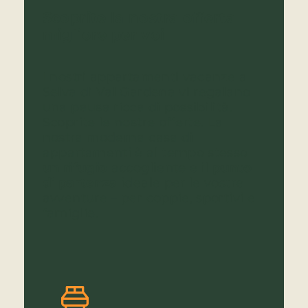
Scoprite la nostra offerta
migliore per voi
I nostri appartamenti vacanze a
Selva di Val Gardena vi regalano
una pausa ricca di possibilità.
Scoprite le nostre offerte. La
nostra moderna casa di
appartamenti è al tempo stesso
un rifugio
accogliente e il
punto
di partenza
ideale per le vostre
avventure – per coppie, sportivi e
famiglie.