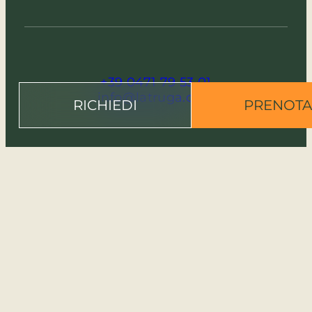
+39 0471 79 53 01
info@latruga.com
RICHIEDI
PRENOTA
via Meisules 167 - 39048 Selva (BZ) -
Italia
COLOPHON
PRIVACY & COOKIES
PARTNER
© 2026 Hotel La Truga der Fam.
Bernardi . MwSt. Nr. 02225270210 . CIN:
IT021089A1ILDUG9I9 .